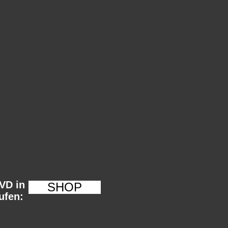
VD in
SHOP
ufen: