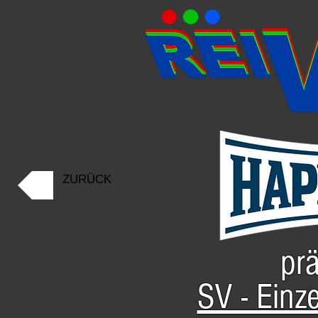
ZURÜCK
prä
SV - Einz