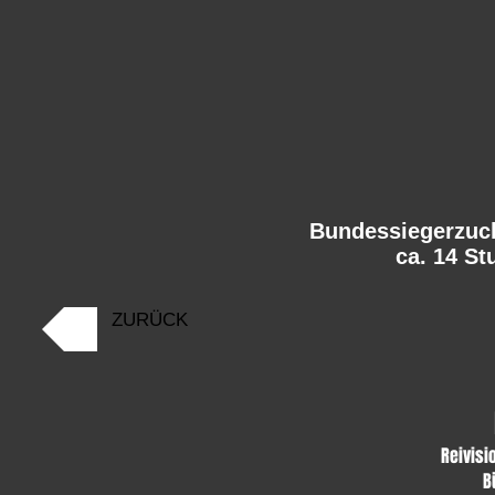
Bundessiegerzuc
ca. 14 S
ZURÜCK
Reivisi
B