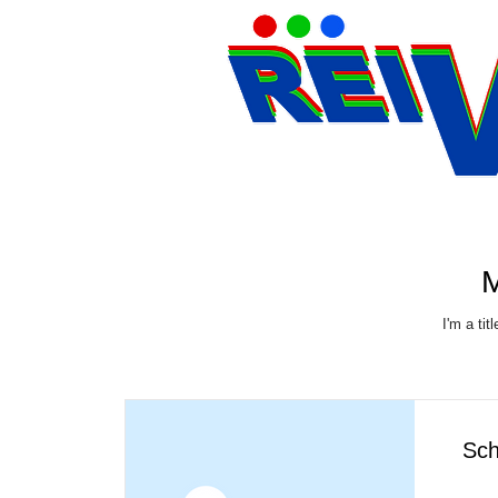
M
I'm a tit
Sch