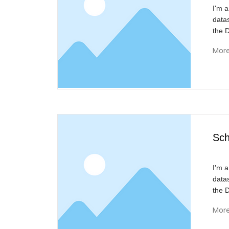
I'm a
data
the 
Mor
Sch
I'm a
data
the 
Mor