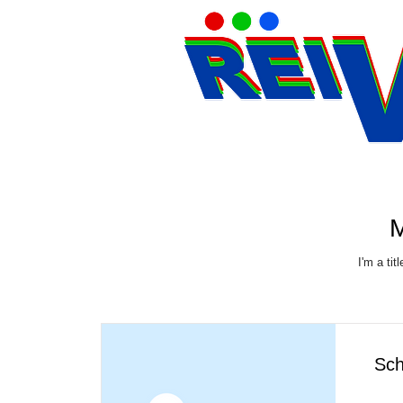
M
I'm a tit
Sch