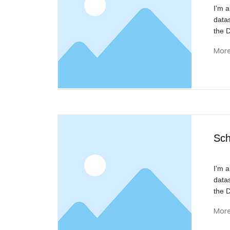
I'm a
data
the 
Mor
Sch
I'm a
data
the 
Mor