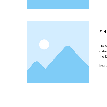
Sch
I'm a
data
the 
Mor
Reivisi
B