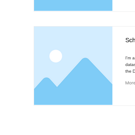
Sch
I'm a
data
the 
Mor
Reivisi
B