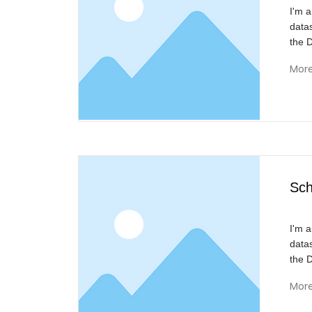
I'm a
data
the 
Mor
Sch
I'm a
data
the 
Mor