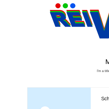
M
I'm a tit
Sch