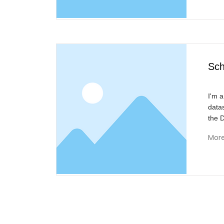
Sch
I'm a
data
the 
Mor
Reivisi
B