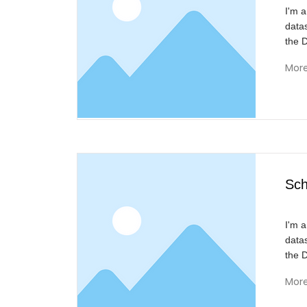
I'm a
data
the 
Mor
Sch
I'm a
data
the 
Mor