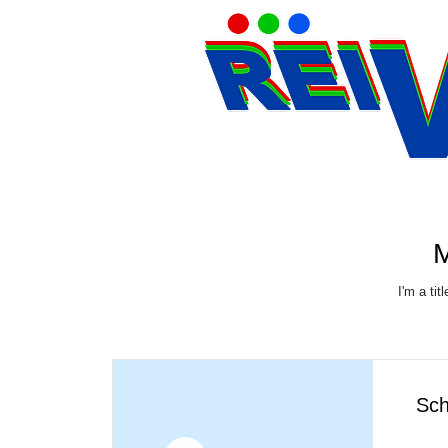
M
I'm a tit
Sch