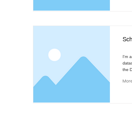
Sch
I'm a
data
the 
Mor
Reivisi
B