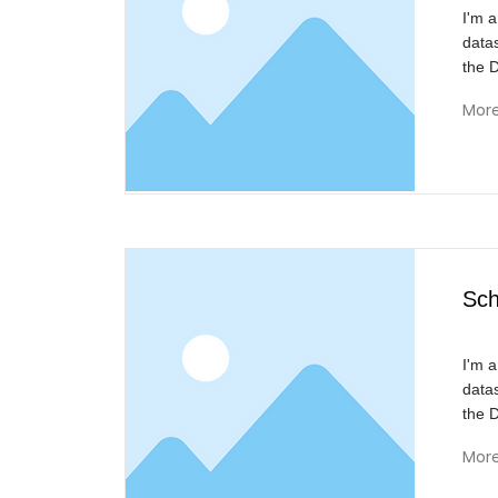
I'm a
data
the 
Mor
Sch
I'm a
data
the 
Mor