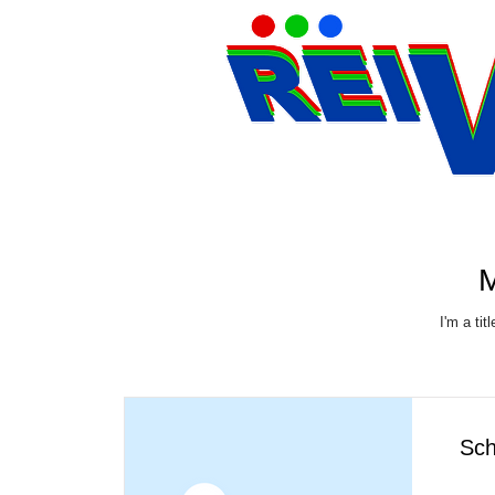
M
I'm a tit
Sch