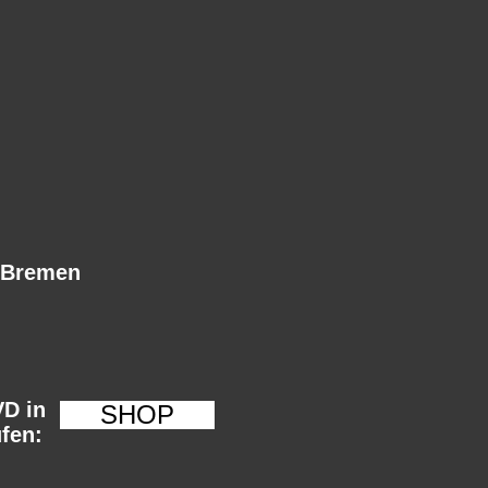
 Bremen
VD in
SHOP
fen: